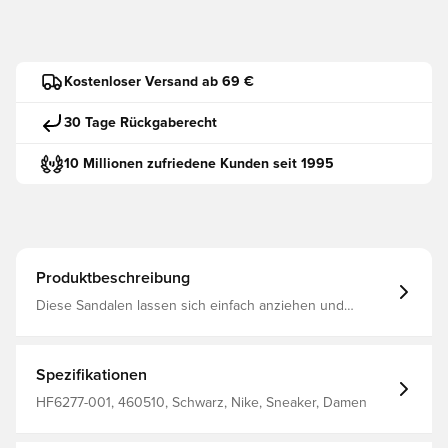
Kostenloser Versand ab 69 €
30 Tage Rückgaberecht
10 Millionen zufriedene Kunden seit 1995
Produktbeschreibung
Diese Sandalen lassen sich einfach anziehen und
einstellen und umschließen kleine Füße mit leichtem
Tragekomfort für unbeschwerten Spaß am Wasser. Das
großzügige Fußbett und die flexiblen Materialien sorgen
für ein barfußähnliches Gefühl bei diesem Schuh, der u.
Spezifikationen
a. deshalb mit dem Gütesiegel der American Podiatric
Medical Association ausgezeichnet wurde.
HF6277-001, 460510, Schwarz, Nike, Sneaker, Damen