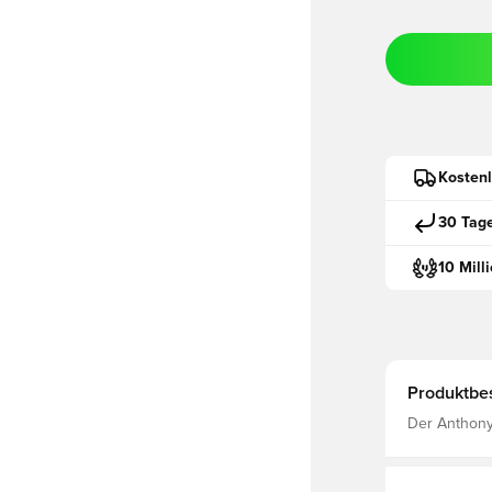
Kostenl
30 Tag
10 Mill
Produktbe
Der Anthony
entwickelt, 
wollen, und
Edwards. Di