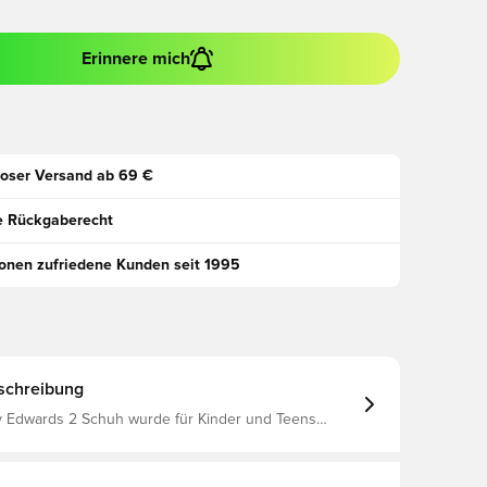
Erinnere mich
oser Versand ab 69 €
e Rückgaberecht
ionen zufriedene Kunden seit 1995
schreibung
 Edwards 2 Schuh wurde für Kinder und Teens
die mit Selbstvertrauen und Stilbewusstsein spielen
 verkörpert den unaufhaltsamen Spirit von Anthony
e Marke adidas kombiniert Leistung und Attitude und