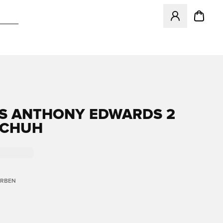
Öffnet ein neues
S ANTHONY EDWARDS 2
SCHUH
ARBEN