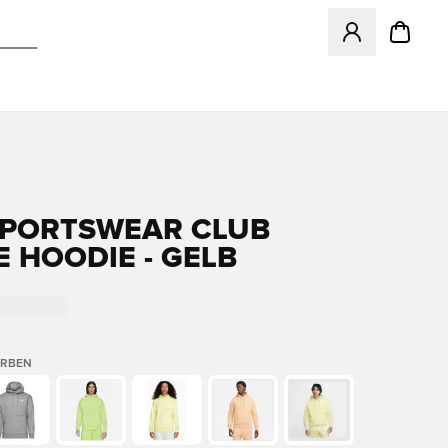
Öffnet ein neues
SPORTSWEAR CLUB
E HOODIE - GELB
ARBEN