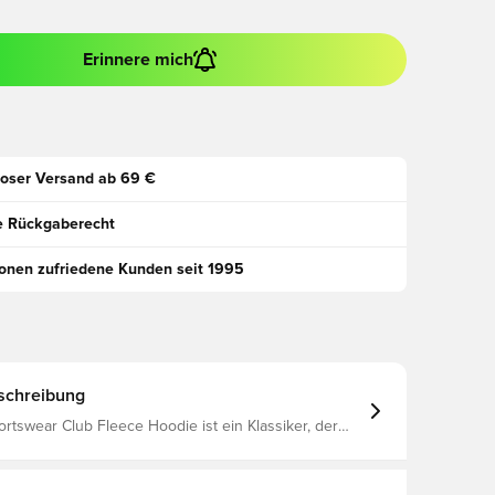
Erinnere mich
oser Versand ab 69 €
e Rückgaberecht
ionen zufriedene Kunden seit 1995
schreibung
rtswear Club Fleece Hoodie ist ein Klassiker, der
 Style mit dem weichen Tragekomfort von Fleece