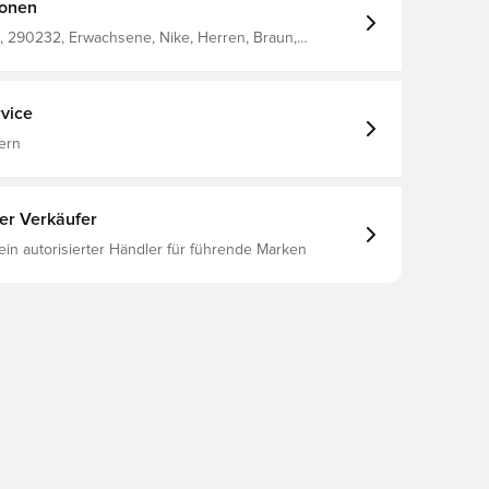
ionen
 290232, Erwachsene, Nike, Herren, Braun,
rzärmlig
vice
ern
ter Verkäufer
 ein autorisierter Händler für führende Marken