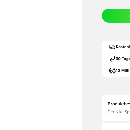
Kostenl
30 Tag
10 Mill
Produktbe
Der Nike Spo
klassischen
vereint.