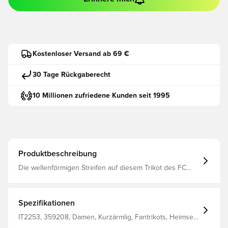
Kostenloser Versand ab 69 €
30 Tage Rückgaberecht
10 Millionen zufriedene Kunden seit 1995
Produktbeschreibung
Die wellenförmigen Streifen auf diesem Trikot des FC
Bayern München sind in drei Rottönen gefertigt und
werden von kleinen Diamanten geformt, um die DNA des
Vereins in den Mittelpunkt zu rücken. Die innovative
AEROREADY-Technologie leitet Feuchtigkeit vom Körper
Spezifikationen
weg und sorgt für ein angenehmes, trockenes und
gekühltes Tragegefühl Das gleiche Design, das die
IT2253, 359208, Damen, Kurzärmlig, Fantrikots, Heimset,
Spieler verwenden Reguläre Passform Hergestellt aus
Fußballtrikots, adidas, Erwachsene, 2024/25, Rot