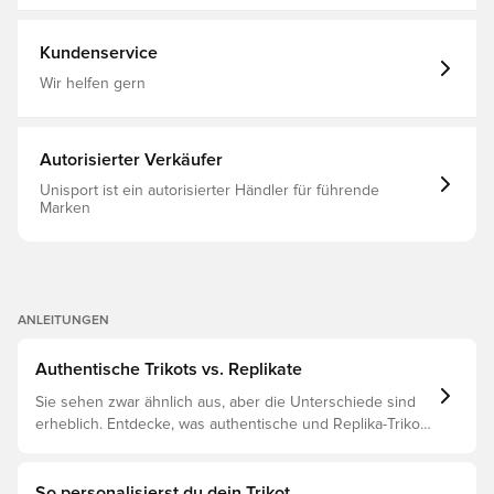
100% Polyester.
Kundenservice
Wir helfen gern
Autorisierter Verkäufer
Unisport ist ein autorisierter Händler für führende
Marken
ANLEITUNGEN
Authentische Trikots vs. Replikate
Sie sehen zwar ähnlich aus, aber die Unterschiede sind
erheblich. Entdecke, was authentische und Replika-Trikots
voneinander unterscheidet und welches das Richtige für
dich ist.
So personalisierst du dein Trikot