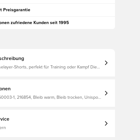
t Preisgarantie
ionen zufriedene Kunden seit 1995
schreibung
layer-Shorts, perfekt für Training oder Kampf Die
t eng anliegend, wodurch die Ablenkung minimiert
stanz hilft, die Temperatur zu regulieren und leitet
 vom Körper weg, sodass du trocken und warm
ionen
rgestellt aus 88% Polyester und
003-1, 216854, Bleib warm, Bleib trocken, Unisport,
en, Schwarz, Kurz
vice
ern