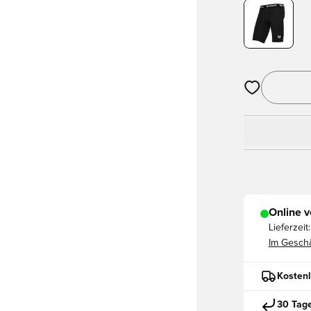
Öffnet ein ne
Online v
Lieferzeit:
Im Geschä
Kostenl
30 Tag