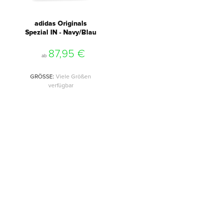
adidas Originals
Spezial IN - Navy/Blau
87,95 €
ab
GRÖSSE
:
Viele Größen
verfügbar
The World of Streetwear &
Lifestyle
Willkommen in der Welt von Streetwear und Lifestyle bei
Unisport. Fußball ist mehr als nur ein Sport. Fußball wird
immer mehr zu einer Lebensart. Wir finden, dass
Fußballkleidung auch im Alltag getragen werden kann!