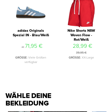
adidas Originals
Nike Shorts NSW
Spezial IN - Blau/Weiß
Woven Flow -
Rot/Weiß
71,95 €
28,99 €
ab
39,95 €
GRÖSSE
:
Viele Größen
GRÖSSE
:
XX-Large
verfügbar
WÄHLE DEINE
BEKLEIDUNG