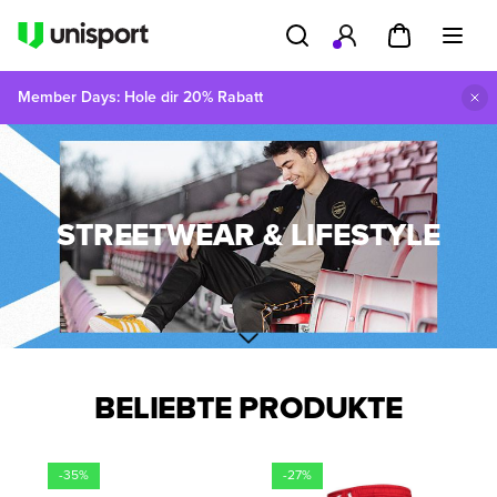
Member Days: Hole dir 20% Rabatt
STREETWEAR & LIFESTYLE
BELIEBTE PRODUKTE
-35%
-27%