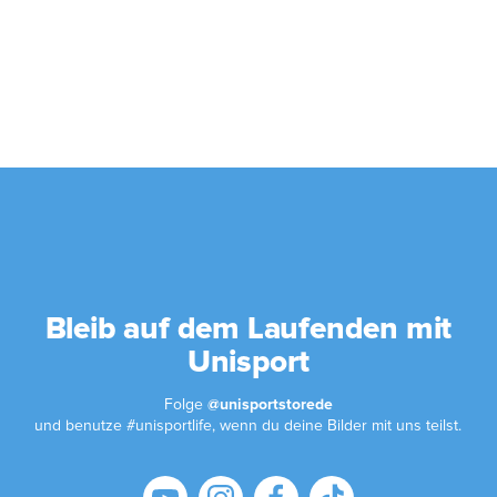
neueste Sport Fashion haben.
Worauf wartest du also? Hole dir deine neue Sportmode bei
Unisport und erlebe tolle Preise und eine schnelle Lieferung!
Bleib auf dem Laufenden mit
Unisport
Folge
@unisportstorede
und benutze #unisportlife, wenn du deine Bilder mit uns teilst.