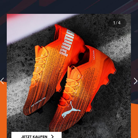
1
/
4
JETZT KAUFEN