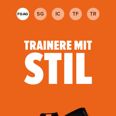
SG
IC
TF
TR
FGAG