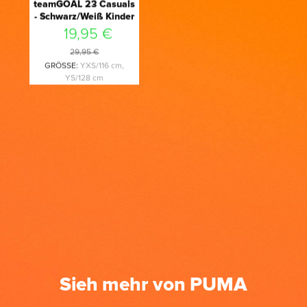
teamGOAL 23 Casuals
- Schwarz/Weiß Kinder
19,95 €
29,95 €
GRÖSSE
:
YXS/116 cm,
YS/128 cm
Sieh mehr von PUMA