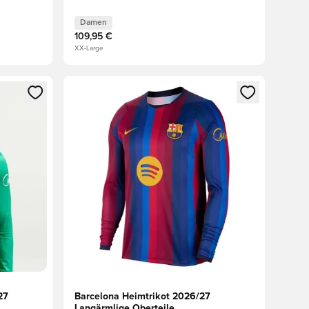
Damen
109,95 €
XX-Large
 Anmelden oder Registrieren als Mitglied
Öffnet ein neues Fenster zum Anmelden oder Regis
27
Barcelona Heimtrikot 2026/27
Langärmlige Oberteile