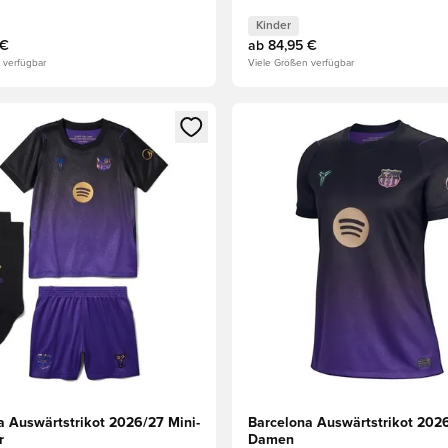
Kinder
 €
ab
84,95 €
 verfügbar
Viele Größen verfügbar
n neues Fenster zum Anmelden oder Registrieren als Mitglied
Öffnet ein neues Fenster zum
a Auswärtstrikot 2026/27 Mini-
Barcelona Auswärtstrikot 202
r
Damen