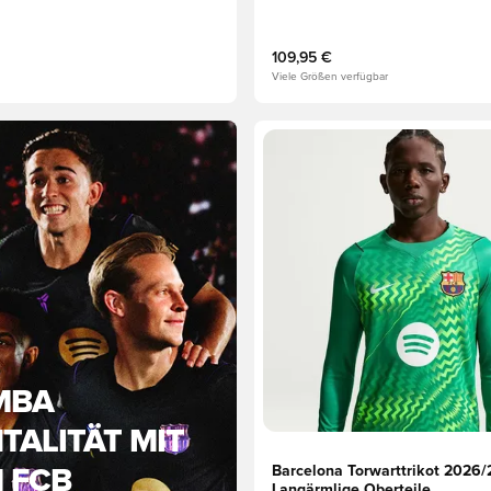
109,95 €
Viele Größen verfügbar
eren als Mitglied
Öffnet ein neues Fenster zum
MBA
TALITÄT MIT
Barcelona Torwarttrikot 2026/
 FCB
Langärmlige Oberteile