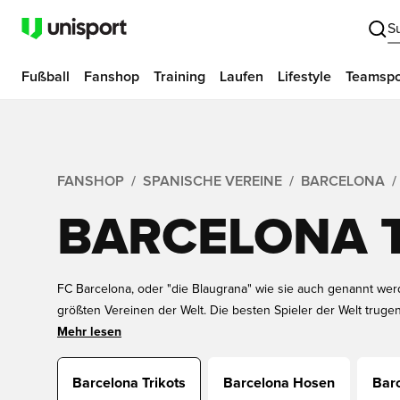
S
Fußball
Fanshop
Training
Laufen
Lifestyle
Teamspo
FANSHOP
SPANISCHE VEREINE
BARCELONA
BARCELONA 
FC Barcelona, oder "die Blaugrana" wie sie auch genannt wer
größten Vereinen der Welt. Die besten Spieler der Welt trugen
und spielten jedes Jahr um Titel. Da darf das Barcelona Trikot
Mehr lesen
Sortiment. Hier findest du das Heimtrikot, Auswärtstrikot und 3
und Erwachsene. Alle Trikots sind auch mit Druck erhältlich hi
Barcelona Trikots
Barcelona Hosen
Barc