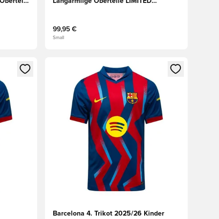
Oberteile
Langärmlige Oberteile LIMITED
EDITION
99,95 €
Small
 Anmelden oder Registrieren als Mitglied
Öffnet ein neues Fenster zum Anmelden oder Regis
Barcelona 4. Trikot 2025/26 Kinder