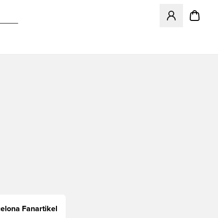
Öffnet ein neues
elona Fanartikel