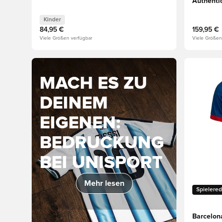
Authenti
Kinder
84,95 €
159,95 €
Viele Größen verfügbar
Viele Größen
Öffnet ei
MACH ES ZU
DEINEM
EIGENEN:
BEDRUCKUNG
BEI UNISPORT
Mehr lesen
Spielered
Barcelon