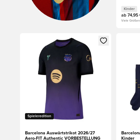
Kinder
ab
74,95
Viele Größen
Öffnet ein neues Fenster zum Anmelden oder Registri
Öffnet ei
Spieleredition
Barcelona Auswärtstrikot 2026/27
Barcelon
Aero-FIT Authentic VORBESTELLUNG
Kinder