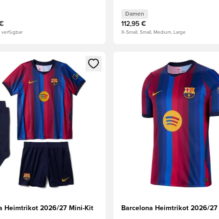
Damen
 €
112,95 €
 verfügbar
X-Small, Small, Medium, Large
eren als Mitglied
n neues Fenster zum Anmelden oder Registrieren als Mitglied
Öffnet ein neues Fenster zum
a Heimtrikot 2026/27 Mini-Kit
Barcelona Heimtrikot 2026/27