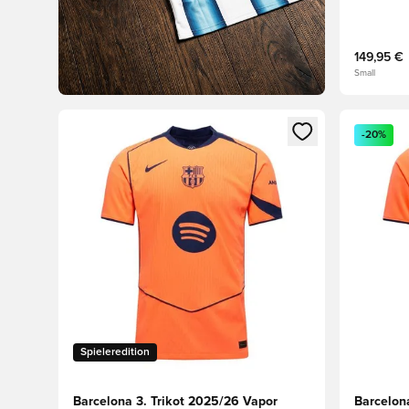
149,95 €
Small
Öffnet ein neues Fenster zum Anmelden oder Registri
Öffnet ei
-20%
Spieleredition
Barcelona 3. Trikot 2025/26 Vapor
Barcelon