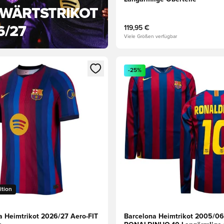
WÄRTSTRIKOT
6/27
119,95 €
Viele Größen verfügbar
eren als Mitglied
n neues Fenster zum Anmelden oder Registrieren als Mitglied
Öffnet ein neues Fenster zum
-25%
ition
a Heimtrikot 2026/27 Aero-FIT
Barcelona Heimtrikot 2005/06