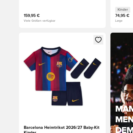
Kinder
159,95 €
74,95 €
Viele Größen verfügbar
Large
Öffnet ein neues Fenster zum Anmelden oder Registri
NIKE
MA
MEN
Barcelona Heimtrikot 2026/27 Baby-Kit
DEM
Kinder