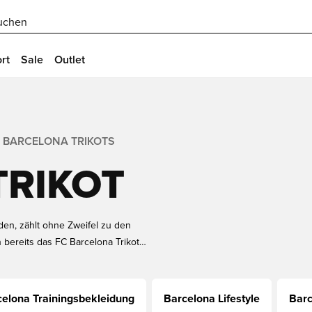
uchen
rt
Sale
Outlet
BARCELONA TRIKOTS
TRIKOT
den, zählt ohne Zweifel zu den
 bereits das FC Barcelona Trikot
 natürlich nicht fehlen in unserem
. Trikot von Barcelona für Kinder
er bei Unisport.
elona Trainingsbekleidung
Barcelona Lifestyle
Barc