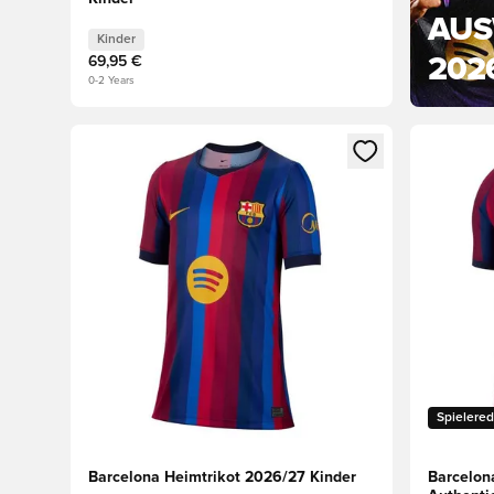
AUS
Kinder
202
69,95 €
0-2 Years
Öffnet ein neues Fenster zum Anmelden oder Registri
Öffnet ei
Spielered
Barcelona Heimtrikot 2026/27 Kinder
Barcelon