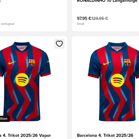
c
RONALDINHO 10 Langärmlige 
LIMITED EDITION
97,95 €
129,95 €
 verfügbar
Small
n neues Fenster zum Anmelden oder Registrieren als Mitglied
Öffnet ein neues Fenster zum
ition
a 4. Trikot 2025/26 Vapor
Barcelona 4. Trikot 2025/26